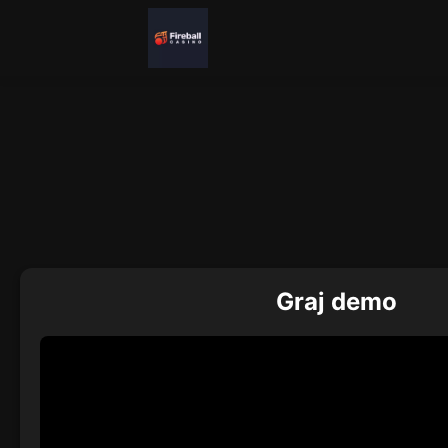
Graj demo