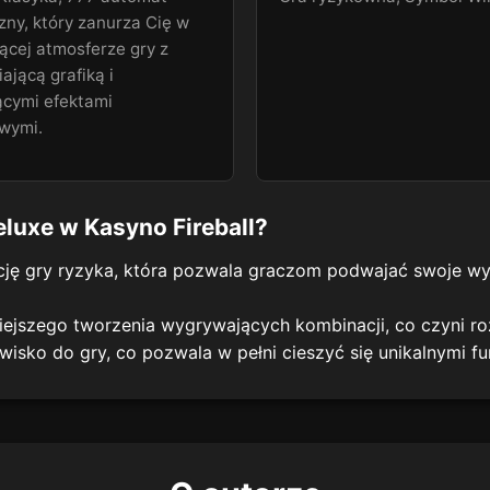
ny, który zanurza Cię w
ącej atmosferze gry z
ającą grafiką i
ącymi efektami
wymi.
eluxe w Kasyno Fireball?
opcję gry ryzyka, która pozwala graczom podwajać swoje 
ejszego tworzenia wygrywających kombinacji, co czyni roz
wisko do gry, co pozwala w pełni cieszyć się unikalnymi fu