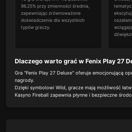
96.25% przy zmienności średnia,
tematycz
zapewniając zrównoważone
ekscytuj
doświadczenie dla wszystkich
oszałami
typów graczy.
wciągaj
dźwięko
Dlaczego warto grać w Fenix Play 27 D
Gra "Fenix Play 27 Deluxe" oferuje emocjonującą 
nagrody.
Dzięki symbolowi Wild, gracze mają możliwość łatwi
Kasyno Fireball zapewnia płynne i bezpieczne środo