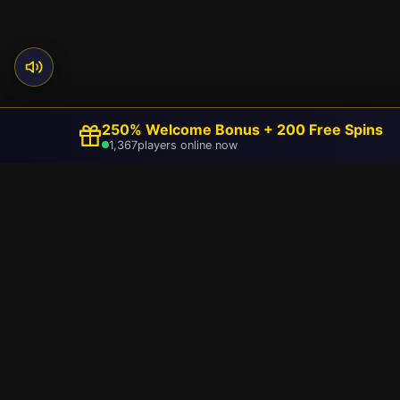
250% Welcome Bonus + 200 Free Spins
1,367
players online now
Kasyno Fireball Casino - Twój niezawodny part
Metody płatności