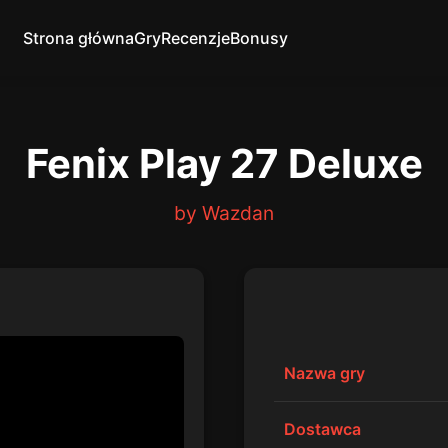
Strona główna
Gry
Recenzje
Bonusy
Fenix Play 27 Deluxe
by Wazdan
Nazwa gry
Dostawca