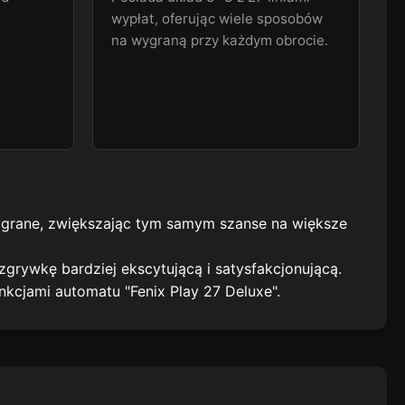
wypłat, oferując wiele sposobów
na wygraną przy każdym obrocie.
wygrane, zwiększając tym samym szanse na większe
grywkę bardziej ekscytującą i satysfakcjonującą.
nkcjami automatu "Fenix Play 27 Deluxe".