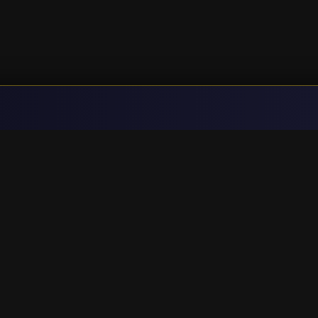
ner w świecie hazardu
Bezpieczeństwo i licencje