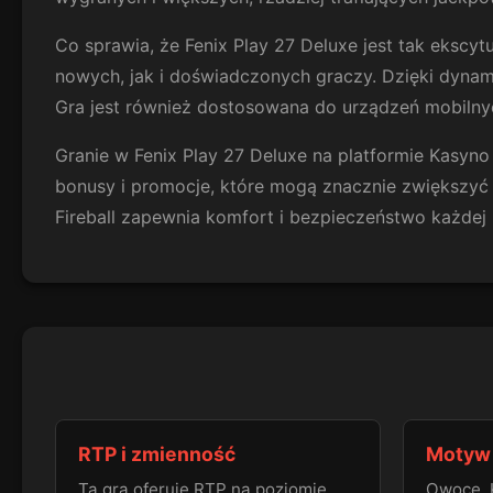
Co sprawia, że Fenix Play 27 Deluxe jest tak ekscy
nowych, jak i doświadczonych graczy. Dzięki dyna
Gra jest również dostosowana do urządzeń mobilnych
Granie w Fenix Play 27 Deluxe na platformie Kasyno 
bonusy i promocje, które mogą znacznie zwiększyć 
Fireball zapewnia komfort i bezpieczeństwo każdej r
RTP i zmienność
Motyw 
Ta gra oferuje RTP na poziomie
Owoce, 