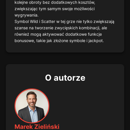
kolejne obroty bez dodatkowych kosztów,
zwiększając tym samym swoje możliwości
wygrywania.
Symbol Wild i Scatter w tej grze nie tylko zwiększają
szanse na tworzenie zwycięskich kombinacji, ale
również mogą aktywować dodatkowe funkcje
bonusowe, takie jak złożone symbole i jackpot.
O autorze
Marek Zieliński