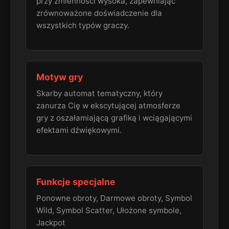
przy zmienności wysoka, zapewniając
zrównoważone doświadczenie dla
wszystkich typów graczy.
Motyw gry
Skarby automat tematyczny, który
zanurza Cię w ekscytującej atmosferze
gry z oszałamiającą grafiką i wciągającymi
efektami dźwiękowymi.
Funkcje specjalne
Ponowne obroty, Darmowe obroty, Symbol
Wild, Symbol Scatter, Ułożone symbole,
Jackpot