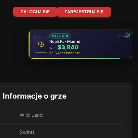
ZALOGUJ SIĘ
ZAREJESTRUJ SIĘ
2m ago
LIVE WIN
Noah K. · Madrid
$3,840
won
on Sweet Bonanza
Informacje o grze
Wild Land
Swintt