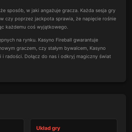
kże sposób, w jaki angażuje gracza. Każda sesja gry
 czy poprzez jackpota sprawia, że napięcie rośnie
ując każdemu coś wyjątkowego.
ępnych na rynku. Kasyno Fireball gwarantuje
eś nowym graczem, czy stałym bywalcem, Kasyno
 i radości. Dołącz do nas i odkryj magiczny świat
Układ gry