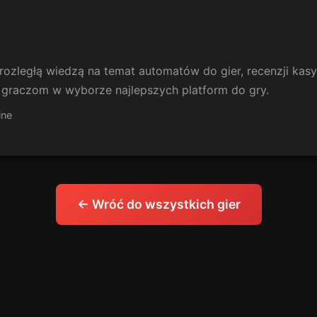
 rozległą wiedzą na temat automatów do gier, recenzji kasy
 graczom w wyborze najlepszych platform do gry.
ine
← Wróć do wszystkich gier