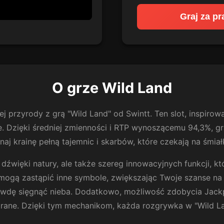
Graj za p
O grze Wild Land
j przyrody z grą "Wild Land" od Swintt. Ten slot, inspirow
e. Dzięki średniej zmienności i RTP wynoszącemu 94,3%, g
aj krainę pełną tajemnic i skarbów, które czekają na śmia
e dźwięki natury, ale także szereg innowacyjnych funkcji, kt
 mogą zastąpić inne symbole, zwiększając Twoje szanse na
dę sięgnąć nieba. Dodatkowo, możliwość zdobycia Jackp
ane. Dzięki tym mechanikom, każda rozgrywka w "Wild Lan