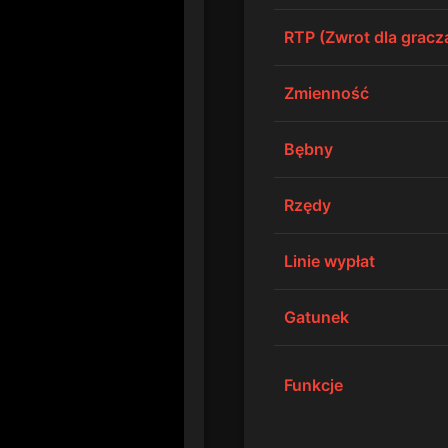
RTP (Zwrot dla gracz
Zmienność
Bębny
Rzędy
Linie wypłat
Gatunek
Funkcje