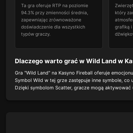
Ta gra oferuje RTP na poziomie
Zwierzę
94.3% przy zmienności średnia,
który za
zapewniając zrównoważone
atmosfer
doświadczenie dla wszystkich
grafiką 
typów graczy.
dźwięko
Dlaczego warto grać w Wild Land w Ka
Gra "Wild Land" na Kasyno Fireball oferuje emocjo
Symbol Wild w tej grze zastępuje inne symbole, co 
Dzięki symbolom Scatter, gracze mogą aktywować u