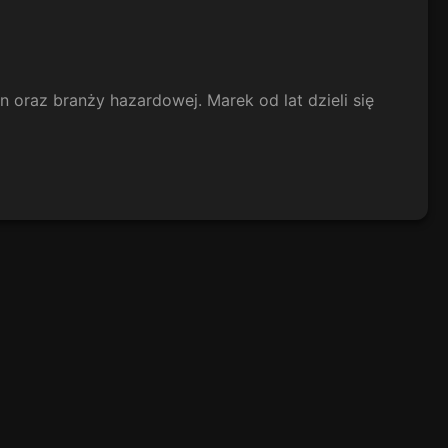
n oraz branży hazardowej. Marek od lat dzieli się