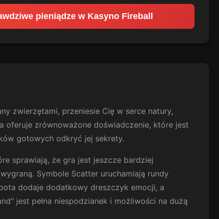
rawdziwe pieniądze w Kasyno Fireball
any zwierzętami, przeniesie Cię w serce natury,
ra oferuje zrównoważone doświadczenie, które jest
łków gotowych odkryć jej sekrety.
óre sprawiają, że gra jest jeszcze bardziej
 wygraną. Symbole Scatter uruchamiają rundy
ota dodaje dodatkowy dreszczyk emocji, a
d" jest pełna niespodzianek i możliwości na dużą