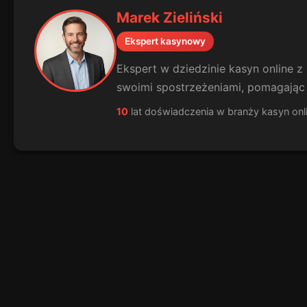
Marek Zieliński
Ekspert kasynowy
Ekspert w dziedzinie kasyn online z
swoimi spostrzeżeniami, pomagając
10
lat doświadczenia w branży kasyn onl